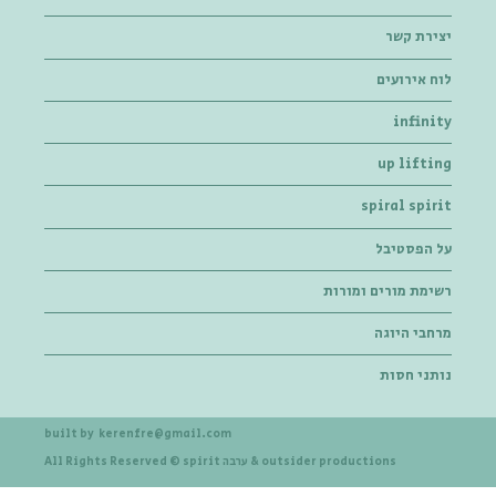
יצירת קשר
לוח אירועים
infinity
up lifting
spiral spirit
על הפסטיבל
רשימת מורים ומורות
מרחבי היוגה
נותני חסות
built by
kerenfre@gmail.com
& outsider productions
spirit ערבה
All Rights Reserved ©